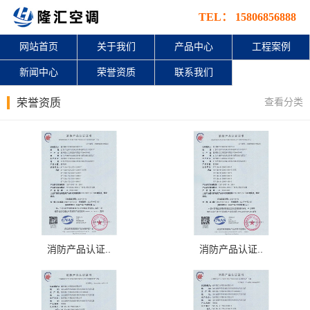
TEL： 15806856888
网站首页
关于我们
产品中心
工程案例
新闻中心
荣誉资质
联系我们
查看分类
荣誉资质
消防产品认证..
消防产品认证..