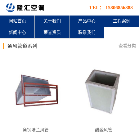
TEL： 15806856888
网站首页
关于我们
产品中心
工程案例
新闻中心
荣誉资质
联系我们
查看分类
通风管道系列
角钢法兰风管
酚醛风管